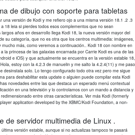
ma de dibujo con soporte para tabletas
r una versión de Kodi y me refiero ojo a una misma versión 18.1 .2 .3
on a 18 leia si pierdes todos esos complementos que no sean
 largos años en desarrollo llega Kodi 18, la nueva versión mayor del
de su categoría, que no es otra que los centros multimedia: imágenes,
y mucho más, como veremos a continuación.. Kodi 18 con nombre en
 la princesa de las galaxias encarnada por Carrie Kodi es una de las
ndroid e iOS) y que actualmente se encuentra en la versión estable 18,
 Hola, estoy con la 4.2.3 de manuelin y me salto la 4.2.4(11) y me paso
e desinstala solo. Lo tengo configurado todo otra vez pero me sigue
ma para deshabilitar esta update o alguien puede compilar esta Kodi
muchas novedades entre las que destaca un esperado menú contextual
cación en una televisión y lo controlamos con un mando a distancia y
 redimensionado entre otras características. Ver más Kodi (formerly
player application developed by the XBMC/Kodi Foundation, a non-
e de servidor multimedia de Linux .
 última versión estable, aunque si no actualizas tampoco te pasará