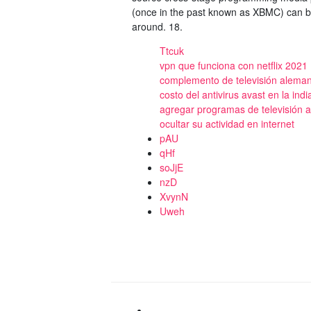
(once in the past known as XBMC) can be 
around. 18.
Ttcuk
vpn que funciona con netflix 2021
complemento de televisión aleman
costo del antivirus avast en la indi
agregar programas de televisión 
ocultar su actividad en internet
pAU
qHf
soJjE
nzD
XvynN
Uweh