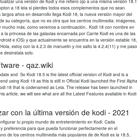
tualizar una versión de Kodi y me refiero ojo a una misma versión 18.1
 krypton a 18 leia si pierdes todos esos complementos que no sean
 largos años en desarrollo llega Kodi 18, la nueva versión mayor del
de su categoría, que no es otra que los centros multimedia: imágenes,
y mucho más, como veremos a continuación.. Kodi 18 con nombre en
 la princesa de las galaxias encarnada por Carrie Kodi es una de las
ndroid e iOS) y que actualmente se encuentra en la versión estable 18,
 Hola, estoy con la 4.2.3 de manuelin y me salto la 4.2.4(11) y me paso
e desinstala solo.
ftware - qaz.wiki
te and So Kodi 18.5 is the latest official version of Kodi and is a
d using Kodi 19 as this is still in Official Kodi launched the First Alph
Kodi 18 that is codenamed as Leia. The release has been launched in
s article, we will see what are all the Latest Features available in Kodi
 con la última versión de kodi - 2021
onfigurar tu propio mundo de entretenimiento en Kodi. Cada
 y preferencia para que pueda funcionar perfectamente en el
 uno de los centros multimedia más populares de de Kodi es la 18.5,