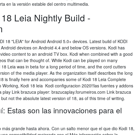
ta en la versión estable del centro multimedia.
18 Leia Nightly Build -
m
ODI 18 "LEIA" for Android Android 5.0+ devices. Latest build of KODI
Android devices on Android 4.4 and below OS versions. Kodi has
video content to an android TV box. Kodi when combined with a good
eos that can be thought of. While Kodi can be played on many
18 Leia was in beta for a long period of time, and the cord cutters
rsion of the media player. As the organization itself describes the long
 18 is finally here and accompanies some of Kodi 18 Leia Complete
o Working, Kodi 18 leia Kodi configuracion 2020!!las fuentes y addons
ca play Link brazuca player: brazucaplay.forumeiros.com Link brazuca
but not the absolute latest version of 18, as of this time of writing.
í: Estas son las innovaciones para el
so más grande hasta ahora. Con un salto menor que el que dio Kodi 18,
 una compatibilidad mejorada con el Más información sobre la