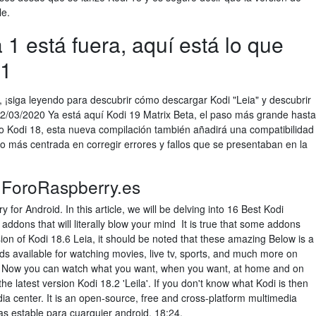
le.
 1 está fuera, aquí está lo que
21
ión, ¡siga leyendo para descubrir cómo descargar Kodi "Leia" y descubrir
2/03/2020 Ya está aquí Kodi 19 Matrix Beta, el paso más grande hasta
o Kodi 18, esta nueva compilación también añadirá una compatibilidad
o más centrada en corregir errores y fallos que se presentaban en la
 ForoRaspberry.es
 for Android. In this article, we will be delving into 16 Best Kodi
ddons that will literally blow your mind It is true that some addons
ion of Kodi 18.6 Leia, it should be noted that these amazing Below is a
lds available for watching movies, live tv, sports, and much more on
. Now you can watch what you want, when you want, at home and on
he latest version Kodi 18.2 'Leila'. If you don't know what Kodi is then
ia center. It is an open-source, free and cross-platform multimedia
as estable para cuarquier android. 18:24.