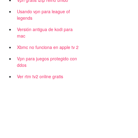
Vpn gratis l2tp reino unido
Usando vpn para league of
legends
Versión antigua de kodi para
mac
Xbmc no funciona en apple tv 2
Vpn para juegos protegido con
ddos
Ver rtm tv2 online gratis