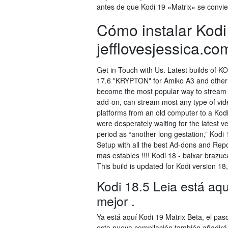
antes de que Kodi 19 «Matrix» se convier
Cómo instalar Kodi 
jefflovesjessica.co
Get in Touch with Us. Latest builds of K
17.6 "KRYPTON" for Amiko A3 and other 
become the most popular way to stream 
add-on, can stream most any type of vid
platforms from an old computer to a Kodi 
were desperately waiting for the latest ve
period as “another long gestation,” Kodi
Setup with all the best Ad-dons and Rep
mas estables !!!! Kodi 18 - baixar brazu
This build is updated for Kodi version 18, 
Kodi 18.5 Leia está aqu
mejor .
Ya está aquí Kodi 19 Matrix Beta, el pa
esta nueva compilación también añadirá