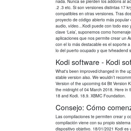
nada. Nunca se pierden los addons al ac
.2 .3 etc. Si son versiones distintas 17
compatibles en otras versiones. Tras dos
proyecto de código abierto más popular 
audio, vídeo…Kodi puede con todo eso 
clave ‘Leia’, suponemos como homenaje a
aplicaciones que nos permite crear un A
con el lo más destacable es el soporte a
lo del puerto ocupado y que tvheadend s
Kodi software - Kodi so
What's been improved/changed in the upda
stable version also. We wouldn’t recommen
Version of the upcoming 64 Bit Version 
the midnight of 04 March 2018. Here in thi
18 and Kodi. 18.9. XBMC Foundation.
Consejo: Cómo comenzar
Las compilaciones te permiten crear y c
compilación viene con su propio sistema
dispositivo objetivo. 18/01/2021 Kodi es