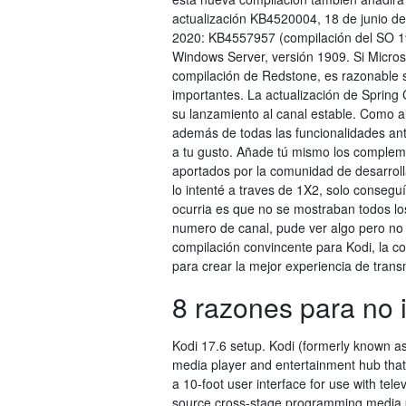
actualización KB4520004, 18 de junio d
2020: KB4557957 (compilación del SO 19
Windows Server, versión 1909. Si Micro
compilación de Redstone, es razonable s
importantes. La actualización de Spring
su lanzamiento al canal estable. Como al
además de todas las funcionalidades ant
a tu gusto. Añade tú mismo los compleme
aportados por la comunidad de desarroll
lo intenté a traves de 1X2, solo consegu
ocurria es que no se mostraban todos lo
numero de canal, pude ver algo pero no c
compilación convincente para Kodi, la c
para crear la mejor experiencia de trans
8 razones para no 
Kodi 17.6 setup. Kodi (formerly known 
media player and entertainment hub that
a 10-foot user interface for use with tel
source cross-stage programming media p