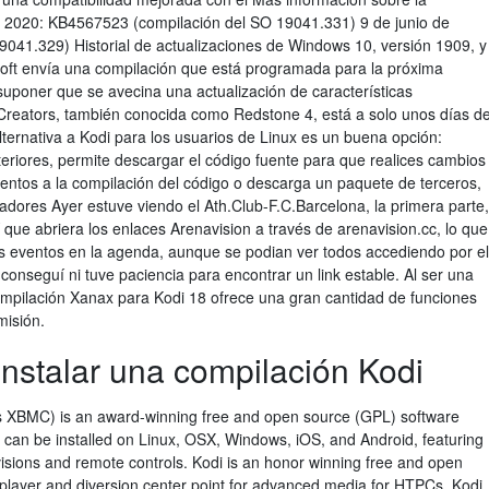
e 2020: KB4567523 (compilación del SO 19041.331) 9 de junio de
041.329) Historial de actualizaciones de Windows 10, versión 1909, y
soft envía una compilación que está programada para la próxima
uponer que se avecina una actualización de características
 Creators, también conocida como Redstone 4, está a solo unos días d
ternativa a Kodi para los usuarios de Linux es un buena opción:
eriores, permite descargar el código fuente para que realices cambios
ntos a la compilación del código o descarga un paquete de terceros,
adores Ayer estuve viendo el Ath.Club-F.C.Barcelona, la primera parte,
í que abriera los enlaces Arenavision a través de arenavision.cc, lo que
s eventos en la agenda, aunque se podian ver todos accediendo por el
onseguí ni tuve paciencia para encontrar un link estable. Al ser una
ompilación Xanax para Kodi 18 ofrece una gran cantidad de funciones
misión.
instalar una compilación Kodi
as XBMC) is an award-winning free and open source (GPL) software
 can be installed on Linux, OSX, Windows, iOS, and Android, featuring
evisions and remote controls. Kodi is an honor winning free and open
layer and diversion center point for advanced media for HTPCs Kodi