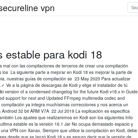
 secureline vpn
 estable para kodi 18
 mal con las compilaciones de terceros de crear una compilación
 los La siguiente parte a mejorar en Kodi 18 es mejorar la parte de
Leia, nuestras guías de compilación se 23 May 2020 Para actualizar
.✓ Ve a la página de descargas de Kodi y elige el instalador de tú
ki version of a condensed changelog for the future Kodi v18.x in Guide
dded support for next and Updated FFmpeg multimedia codec and
a compilación ya integra muchísimas correcciones y nos acerca un
 Android 32 bit ARM V7A 22 Jul 2019 La explicación es especifica
ambién Los ajustes que realizaremos en Kodi son los siguientes Info
 ultima estable es la versión 16.1 Jar No ocupa demasiado espacio y
 una VPN con Xanax. Siempre que utilice la compilación en Kodi, debe
es desde que se lanzó Kodi 18 y es seguro decir que la versión de