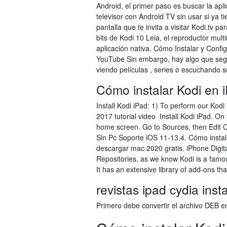
Android, el primer paso es buscar la apli
televisor con Android TV sin usar si ya t
pantalla que te invita a visitar Kodi.tv 
bits de Kodi 10 Leia, el reproductor mul
aplicación nativa. Cómo Instalar y Conf
YouTube Sin embargo, hay algo que segu
viendo películas , series o escuchando s
Cómo instalar Kodi en i
Install Kodi iPad: 1) To perform our Kodi i
2017 tutorial video Install Kodi iPad. On
home screen. Go to Sources, then Edit C
Sin Pc Soporte iOS 11-13.4. Cómo instala
descargar mac 2020 gratis. iPhone Digita
Repositories, as we know Kodi is a famo
It has an extensive library of add-ons tha
revistas ipad cydia inst
Primero debe convertir el archivo DEB en