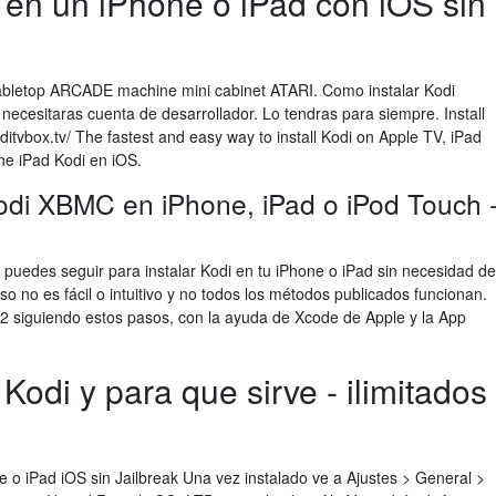
 en un iPhone o iPad con iOS sin
abletop ARCADE machine mini cabinet ATARI. Como instalar Kodi
ecesitaras cuenta de desarrollador. Lo tendras para siempre. Install
tvbox.tv/ The fastest and easy way to install Kodi on Apple TV, iPad
e iPad Kodi en iOS.
odi XBMC en iPhone, iPad o iPod Touch 
 puedes seguir para instalar Kodi en tu iPhone o iPad sin necesidad de
eso no es fácil o intuitivo y no todos los métodos publicados funcionan.
2 siguiendo estos pasos, con la ayuda de Xcode de Apple y la App
odi y para que sirve - ilimitados
ne o iPad iOS sin Jailbreak Una vez instalado ve a Ajustes > General >