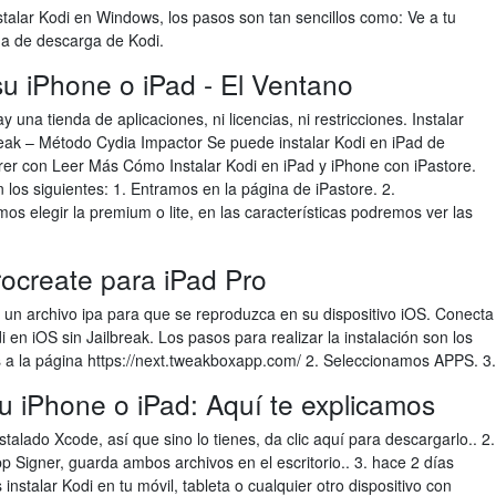
talar Kodi en Windows, los pasos son tan sencillos como: Ve a tu
na de descarga de Kodi.
su iPhone o iPad - El Ventano
 una tienda de aplicaciones, ni licencias, ni restricciones. Instalar
reak – Método Cydia Impactor Se puede instalar Kodi en iPad de
rrer con Leer Más Cómo Instalar Kodi en iPad y iPhone con iPastore.
n los siguientes: 1. Entramos en la página de iPastore. 2.
 elegir la premium o lite, en las características podremos ver las
create para iPad Pro
n un archivo ipa para que se reproduzca en su dispositivo iOS. Conecta
en iOS sin Jailbreak. Los pasos para realizar la instalación son los
s a la página https://next.tweakboxapp.com/ 2. Seleccionamos APPS. 3.
tu iPhone o iPad: Aquí te explicamos
stalado Xcode, así que sino lo tienes, da clic aquí para descargarlo.. 2.
p Signer, guarda ambos archivos en el escritorio.. 3. hace 2 días
instalar Kodi en tu móvil, tableta o cualquier otro dispositivo con