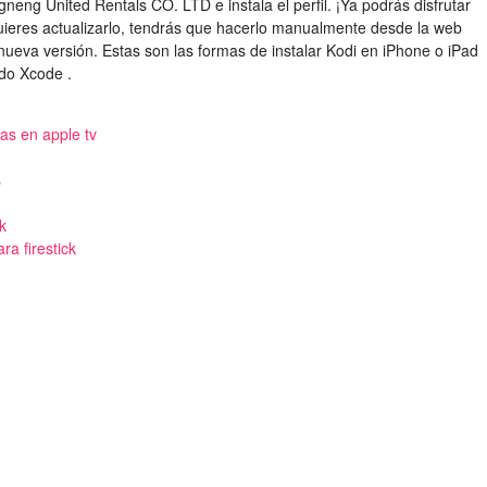
gneng United Rentals CO. LTD e instala el perfil. ¡Ya podrás disfrutar
i quieres actualizarlo, tendrás que hacerlo manualmente desde la web
ueva versión. Estas son las formas de instalar Kodi en iPhone o iPad
ndo Xcode .
as en apple tv
s
k
ra firestick