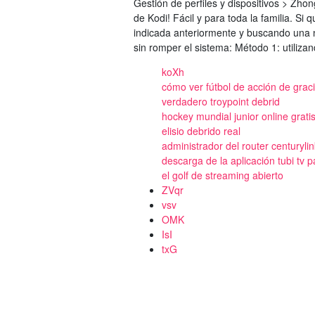
Gestión de perfiles y dispositivos > Zhon
de Kodi! Fácil y para toda la familia. S
indicada anteriormente y buscando una n
sin romper el sistema: Método 1: utiliza
koXh
cómo ver fútbol de acción de graci
verdadero troypoint debrid
hockey mundial junior online grati
elisio debrido real
administrador del router centurylin
descarga de la aplicación tubi tv pa
el golf de streaming abierto
ZVqr
vsv
OMK
IsI
txG