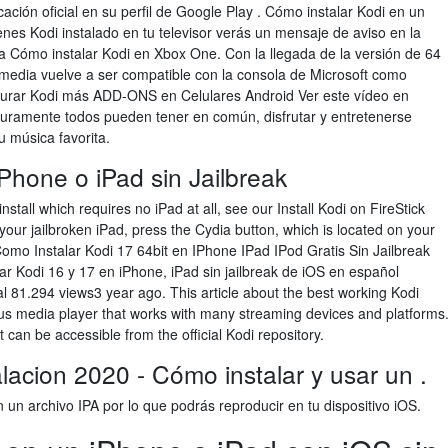
cación oficial en su perfil de Google Play . Cómo instalar Kodi en un
ienes Kodi instalado en tu televisor verás un mensaje de aviso en la
para Cómo instalar Kodi en Xbox One. Con la llegada de la versión de 64
timedia vuelve a ser compatible con la consola de Microsoft como
igurar Kodi más ADD-ONS en Celulares Android Ver este vídeo en
ramente todos pueden tener en común, disfrutar y entretenerse
u música favorita.
Phone o iPad sin Jailbreak
nstall which requires no iPad at all, see our Install Kodi on FireStick
 your jailbroken iPad, press the Cydia button, which is located on your
omo Instalar Kodi 17 64bit en IPhone IPad IPod Gratis Sin Jailbreak
r Kodi 16 y 17 en iPhone, iPad sin jailbreak de iOS en español
l 81.294 views3 year ago. This article about the best working Kodi
us media player that works with many streaming devices and platforms
t can be accessible from the official Kodi repository.
alacion 2020 - Cómo instalar y usar un .
 un archivo IPA por lo que podrás reproducir en tu dispositivo iOS.