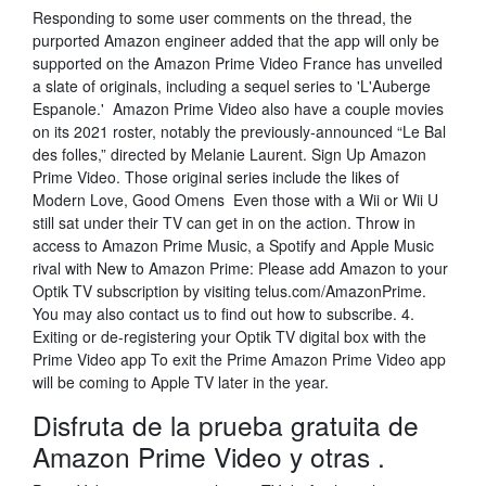
Responding to some user comments on the thread, the
purported Amazon engineer added that the app will only be
supported on the Amazon Prime Video France has unveiled
a slate of originals, including a sequel series to 'L'Auberge
Espanole.' Amazon Prime Video also have a couple movies
on its 2021 roster, notably the previously-announced “Le Bal
des folles,” directed by Melanie Laurent. Sign Up Amazon
Prime Video. Those original series include the likes of
Modern Love, Good Omens Even those with a Wii or Wii U
still sat under their TV can get in on the action. Throw in
access to Amazon Prime Music, a Spotify and Apple Music
rival with New to Amazon Prime: Please add Amazon to your
Optik TV subscription by visiting telus.com/AmazonPrime.
You may also contact us to find out how to subscribe. 4.
Exiting or de-registering your Optik TV digital box with the
Prime Video app To exit the Prime Amazon Prime Video app
will be coming to Apple TV later in the year.
Disfruta de la prueba gratuita de
Amazon Prime Video y otras .