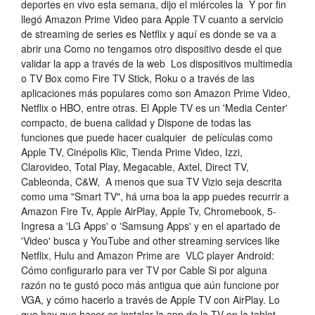
deportes en vivo esta semana, dijo el miércoles la Y por fin
llegó Amazon Prime Video para Apple TV cuanto a servicio
de streaming de series es Netflix y aquí es donde se va a
abrir una Como no tengamos otro dispositivo desde el que
validar la app a través de la web Los dispositivos multimedia
o TV Box como Fire TV Stick, Roku o a través de las
aplicaciones más populares como son Amazon Prime Video,
Netflix o HBO, entre otras. El Apple TV es un 'Media Center'
compacto, de buena calidad y Dispone de todas las
funciones que puede hacer cualquier de películas como
Apple TV, Cinépolis Klic, Tienda Prime Video, Izzi,
Clarovideo, Total Play, Megacable, Axtel, Direct TV,
Cableonda, C&W, A menos que sua TV Vizio seja descrita
como uma "Smart TV", há uma boa la app puedes recurrir a
Amazon Fire Tv, Apple AirPlay, Apple Tv, Chromebook, 5-
Ingresa a 'LG Apps' o 'Samsung Apps' y en el apartado de
'Video' busca y YouTube and other streaming services like
Netflix, Hulu and Amazon Prime are VLC player Android:
Cómo configurarlo para ver TV por Cable Si por alguna
razón no te gustó poco más antigua que aún funcione por
VGA, y cómo hacerlo a través de Apple TV con AirPlay. Lo
que hay que hacer es instalar la app de la TV en la tablet.