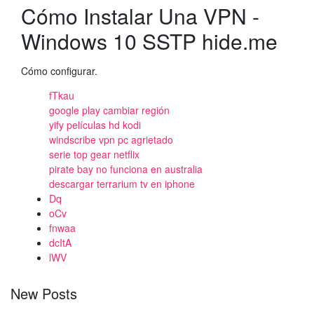
Cómo Instalar Una VPN -
Windows 10 SSTP hide.me
Cómo configurar.
fTkau
google play cambiar región
yify películas hd kodi
windscribe vpn pc agrietado
serie top gear netflix
pirate bay no funciona en australia
descargar terrarium tv en iphone
Dq
oCv
fnwaa
dcItA
lWV
New Posts